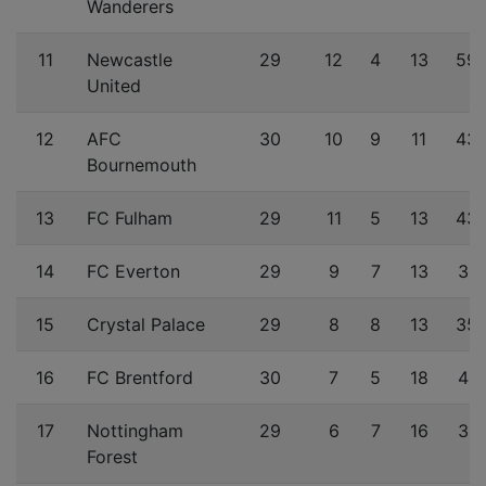
Wanderers
11
Newcastle
29
12
4
13
59:
United
12
AFC
30
10
9
11
43:
Bournemouth
13
FC Fulham
29
11
5
13
43:
14
FC Everton
29
9
7
13
31:
15
Crystal Palace
29
8
8
13
35:
16
FC Brentford
30
7
5
18
41:
17
Nottingham
29
6
7
16
35:
Forest