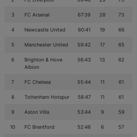
3
FC Arsenal
67:39
28
73
4
Newcastle United
60:41
19
66
5
Manchester United
59:42
17
65
6
Brighton & Hove
56:43
13
62
Albion
7
FC Chelsea
55:44
11
61
8
Tottenham Hotspur
58:47
11
61
9
Aston Villa
53:44
9
59
10
FC Brentford
52:46
6
57