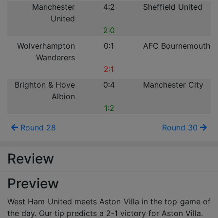
Manchester
4:2
Sheffield United
United
2:0
Wolverhampton
0:1
AFC Bournemouth
Wanderers
2:1
Brighton & Hove
0:4
Manchester City
Albion
1:2
Round 28
Round 30
Review
Preview
West Ham United meets Aston Villa in the top game of
the day. Our tip predicts a 2-1 victory for Aston Villa.