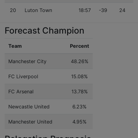
20
Luton Town
18:57
-39
24
Forecast Champion
Team
Percent
Manchester City
48.26%
FC Liverpool
15.08%
FC Arsenal
13.78%
Newcastle United
6.23%
Manchester United
4.95%