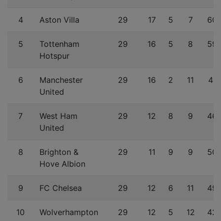
4
Aston Villa
29
17
5
7
60:
5
Tottenham
29
16
5
8
59:
Hotspur
6
Manchester
29
16
2
11
43:
United
7
West Ham
29
12
8
9
46:
United
8
Brighton &
29
11
9
9
50:
Hove Albion
9
FC Chelsea
29
12
6
11
49:
10
Wolverhampton
29
12
5
12
42: